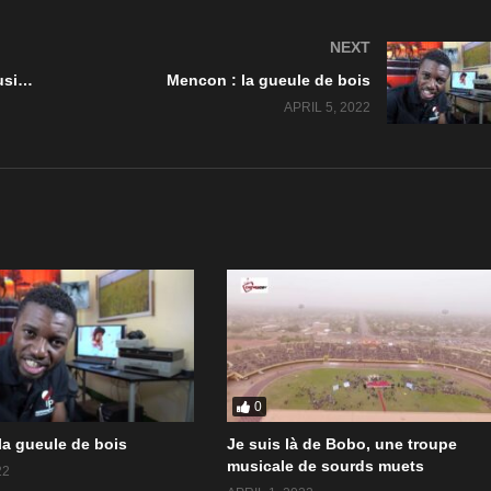
NEXT
Je suis là de Bobo, une troupe musicale de sourds muets
Mencon : la gueule de bois
APRIL 5, 2022
0
la gueule de bois
Je suis là de Bobo, une troupe
musicale de sourds muets
22