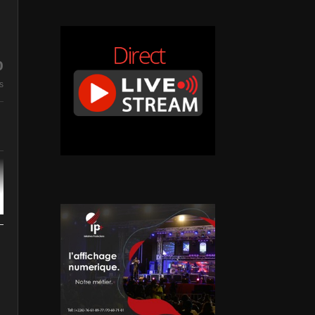
Mencon : la gueule de bois
%
s