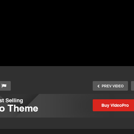
PREV VIDEO
 suis là de Bobo, une
oupe musicale de sourds
Mencon : awoko peut