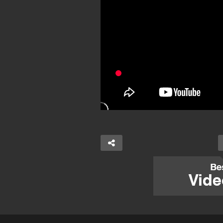
Je
Mencon, on peut bloquer la
tr