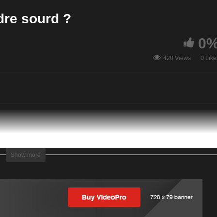
uets
rendre sourd ?
dre sourd ?
0
420 Views
0 Like
Show more