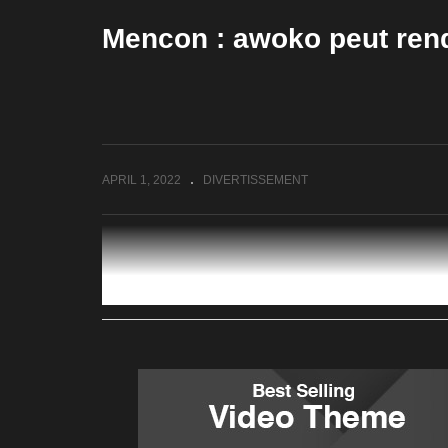
pluie?
m
Mencon : awoko peut ren
APRIL 1, 2022
DIVERTISSEMENT
(Visited 420 times, 1 visits today)